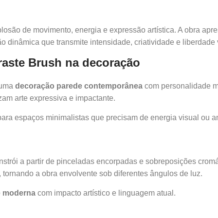
osão de movimento, energia e expressão artística. A obra apres
 dinâmica que transmite intensidade, criatividade e liberdade 
raste Brush na decoração
 uma
decoração parede contemporânea
com personalidade mar
izam arte expressiva e impactante.
to para espaços minimalistas que precisam de energia visual ou
strói a partir de pinceladas encorpadas e sobreposições cromá
, tornando a obra envolvente sob diferentes ângulos de luz.
e moderna
com impacto artístico e linguagem atual.