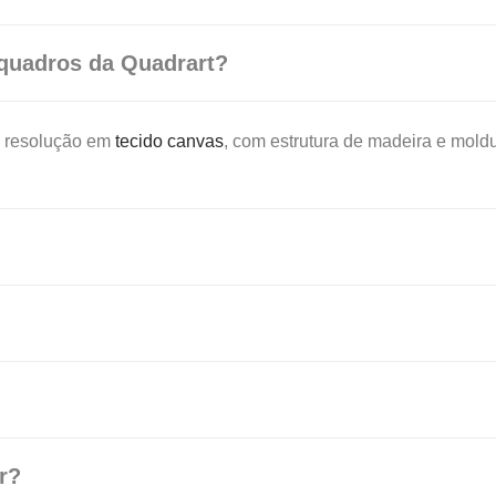
 quadros da Quadrart?
a resolução em
tecido canvas
, com estrutura de madeira e mol
r?