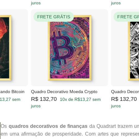
juros
juros
FRETE GRÁTIS
FRETE G
ando Bitcoin
Quadro Decorativo Moeda Crypto
Quadro Decor
R$ 132,70
R$ 132,70
13,27 sem
10x de R$13,27 sem
juros
juros
Os
quadros decorativos de finanças
da Quadrart trazem um
em uma afirmação de prosperidade. Com artes que representa