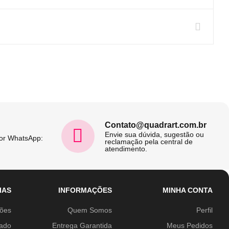
Contato@quadrart.com.br
Envie sua dúvida, sugestão ou
por WhatsApp:
reclamação pela central de
atendimento.
IAS
INFORMAÇÕES
MINHA CONTA
ções
Quem Somos
Perfil
ado
Entrega Garantida
Meus Pedidos