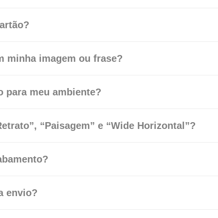
artão?
om minha imagem ou frase?
ro para meu ambiente?
etrato”, “Paisagem” e “Wide Horizontal”?
acabamento?
a envio?