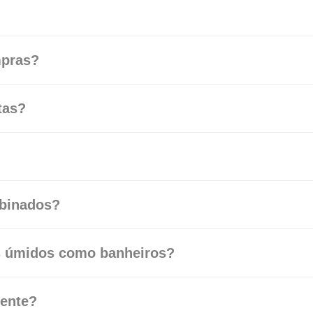
mpras?
tas?
mbinados?
s úmidos como banheiros?
sente?