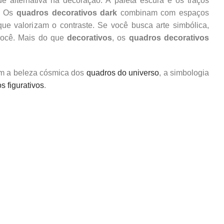
 alternativa na decoração. A paleta escura e os traços
a. Os
quadros decorativos dark
combinam com espaços
ue valorizam o contraste. Se você busca arte simbólica,
 você. Mais do que
decorativos
, os
quadros decorativos
ém a beleza cósmica dos
quadros do universo
, a simbologia
s figurativos
.