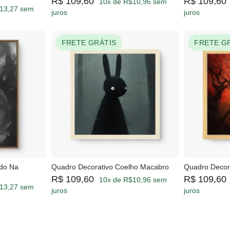
R$ 109,60
R$ 109,60
10x de R$10,96 sem
13,27 sem
juros
juros
FRETE GRÁTIS
FRETE G
ido Na
Quadro Decorativo Coelho Macabro
Quadro Decora
R$ 109,60
R$ 109,60
10x de R$10,96 sem
13,27 sem
juros
juros