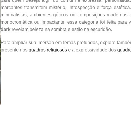
para quem deseja fugir do comum e expressar personalidade
marcantes transmitem mistério, introspecção e força estétic
minimalistas, ambientes góticos ou composições modernas q
monocromática ou impactante, essa categoria foi feita para
dark
revelam beleza na sombra e estilo na escuridão.
Para ampliar sua imersão em temas profundos, explore tamb
presente nos
quadros religiosos
e a expressividade dos
quadro