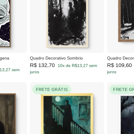
ígena
Quadro Decorativo Sombrio
Quadro Decora
R$ 132,70
R$ 109,60
10x de R$13,27 sem
13,27 sem
juros
juros
FRETE GRÁTIS
FRETE G