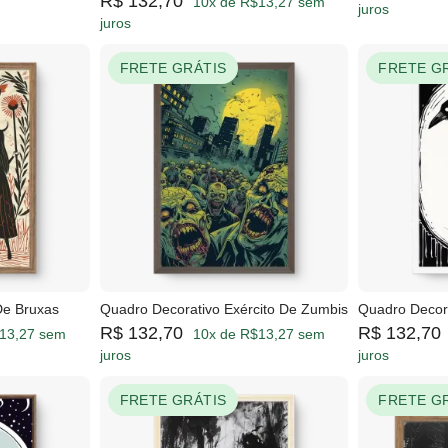
R$ 132,70
10x de R$13,27 sem
juros
juros
FRETE GRÁTIS
FRETE G
De Bruxas
Quadro Decorativo Exército De Zumbis
Quadro Decora
R$ 132,70
R$ 132,70
13,27 sem
10x de R$13,27 sem
juros
juros
FRETE GRÁTIS
FRETE G