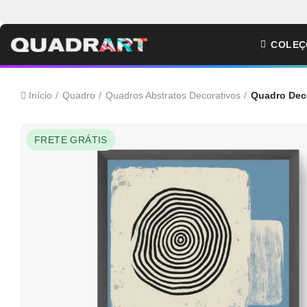
COLEÇ
Início
Quadro
Quadros Abstratos Decorativos
Quadro Deco
FRETE GRÁTIS