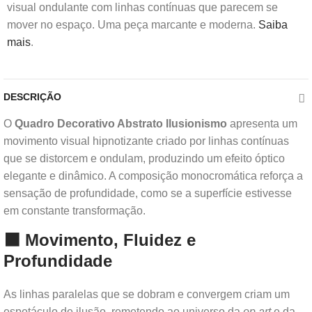
visual ondulante com linhas contínuas que parecem se
mover no espaço. Uma peça marcante e moderna.
Saiba
mais
.
DESCRIÇÃO
O
Quadro Decorativo Abstrato Ilusionismo
apresenta um
movimento visual hipnotizante criado por linhas contínuas
que se distorcem e ondulam, produzindo um efeito óptico
elegante e dinâmico. A composição monocromática reforça a
sensação de profundidade, como se a superfície estivesse
em constante transformação.
⬛ Movimento, Fluidez e
Profundidade
As linhas paralelas que se dobram e convergem criam um
espetáculo de ilusão, remetendo ao universo da
op art
e da