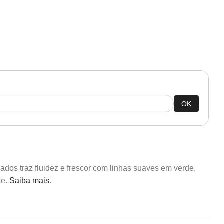
OK
dos traz fluidez e frescor com linhas suaves em verde,
te.
Saiba mais
.