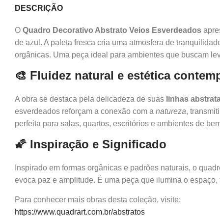
DESCRIÇÃO
O
Quadro Decorativo Abstrato Veios Esverdeados
apres
de azul. A paleta fresca cria uma atmosfera de tranquilida
orgânicas. Uma peça ideal para ambientes que buscam le
🎨 Fluidez natural e estética conte
A obra se destaca pela delicadeza de suas
linhas abstrat
esverdeados reforçam a conexão com a
natureza
, transmi
perfeita para salas, quartos, escritórios e ambientes de bem
🌠 Inspiração e Significado
Inspirado em formas orgânicas e padrões naturais, o quadr
evoca paz e amplitude. É uma peça que ilumina o espaço,
Para conhecer mais obras desta coleção, visite:
https://www.quadrart.com.br/abstratos