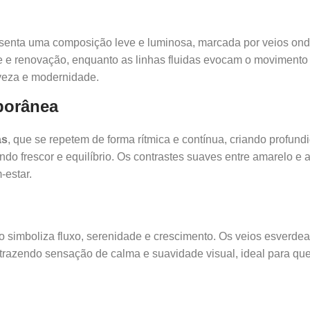
enta uma composição leve e luminosa, marcada por veios ondu
de e renovação, enquanto as linhas fluidas evocam o movimento 
veza e modernidade.
mporânea
as
, que se repetem de forma rítmica e contínua, criando profun
tindo frescor e equilíbrio. Os contrastes suaves entre amarelo
-estar.
o simboliza fluxo, serenidade e crescimento. Os veios esverde
 trazendo sensação de calma e suavidade visual, ideal para q