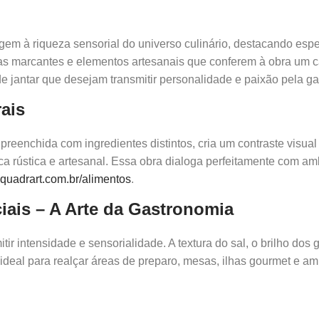
m à riqueza sensorial do universo culinário, destacando espe
turas marcantes e elementos artesanais que conferem à obra um c
e jantar que desejam transmitir personalidade e paixão pela g
rais
eenchida com ingredientes distintos, cria um contraste visual 
ica rústica e artesanal. Essa obra dialoga perfeitamente com
.quadrart.com.br/alimentos
.
ais – A Arte da Gastronomia
r intensidade e sensorialidade. A textura do sal, o brilho dos
eal para realçar áreas de preparo, mesas, ilhas gourmet e amb