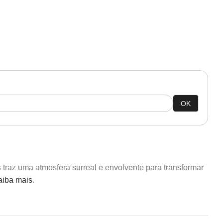
OK
s
traz uma atmosfera surreal e envolvente para transformar
aiba mais
.