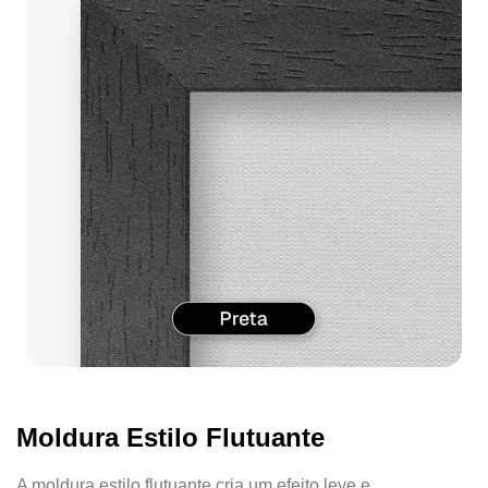
Moldura Estilo Flutuante
A moldura estilo flutuante cria um efeito leve e