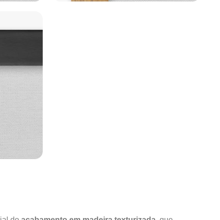
ial do
acabamento em madeira texturizada
, que