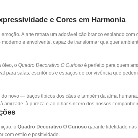
Expressividade e Cores em Harmonia
emoção. A arte retrata um adorável cão branco espiando com ol
to moderno e envolvente, capaz de transformar qualquer ambien
a óleo, o
Quadro Decorativo O Curioso
é perfeito para quem ama
l para salas, escritórios e espaços de convivência que pedem
te do novo — traços típicos dos cães e também da alma humana
o à amizade, à pureza e ao olhar sincero dos nossos companheir
ações
nição, o
Quadro Decorativo O Curioso
garante fidelidade na
 com estilo e positividade.