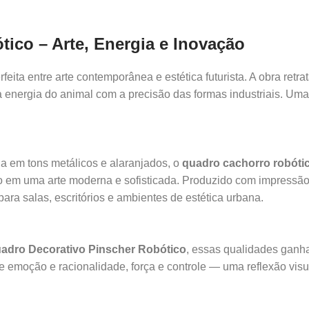
ico – Arte, Energia e Inovação
feita entre arte contemporânea e estética futurista. A obra retr
 energia do animal com a precisão das formas industriais. Um
a em tons metálicos e alaranjados, o
quadro cachorro robóti
do em uma arte moderna e sofisticada. Produzido com impressã
para salas, escritórios e ambientes de estética urbana.
adro Decorativo Pinscher Robótico
, essas qualidades ganha
tre emoção e racionalidade, força e controle — uma reflexão vis