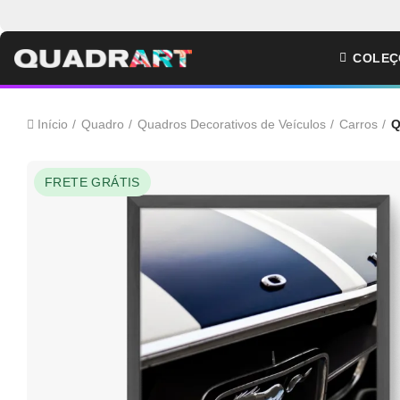
COLEÇ
Início
Quadro
Quadros Decorativos de Veículos
Carros
Q
FRETE GRÁTIS