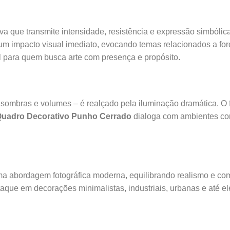
iva que transmite intensidade, resistência e expressão simbóli
um impacto visual imediato, evocando temas relacionados a força
l para quem busca arte com presença e propósito.
 sombras e volumes – é realçado pela iluminação dramática. O
uadro Decorativo Punho Cerrado
dialoga com ambientes con
ma abordagem fotográfica moderna, equilibrando realismo e comp
ue em decorações minimalistas, industriais, urbanas e até eleg