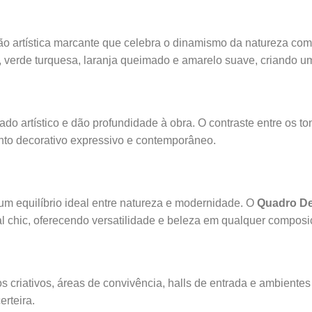
 artística marcante que celebra o dinamismo da natureza com c
o, verde turquesa, laranja queimado e amarelo suave, criando 
do artístico e dão profundidade à obra. O contraste entre os to
nto decorativo expressivo e contemporâneo.
 um equilíbrio ideal entre natureza e modernidade. O
Quadro De
l chic, oferecendo versatilidade e beleza em qualquer composi
órios criativos, áreas de convivência, halls de entrada e ambient
rteira.