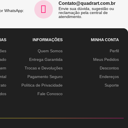
Contato@quadrart.com.br
Envie sua dúvida, sugestão ou
por WhatsApp:
reclamação pela central de
atendimento.
IAS
INFORMAÇÕES
MINHA CONTA
ções
Quem Somos
Perfil
ado
Entrega Garantida
Meus Pedidos
gem
Trocas e Devoluções
Descontos
ntal
Pagamento Seguro
Endereços
rato
Política de Privacidade
Suporte
idos
Fale Conosco