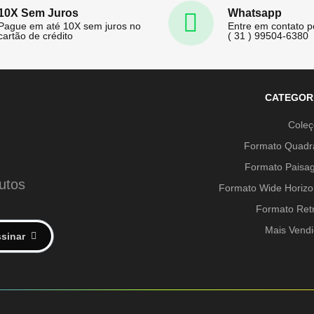
10X Sem Juros
Whatsapp
Pague em até 10X sem juros no
Entre em contato 
cartão de crédito
( 31 ) 99504-6380
CATEGOR
Cole
Formato Quadr
Formato Paisa
utos
Formato Wide Horizo
Formato Ret
Mais Vend
sinar