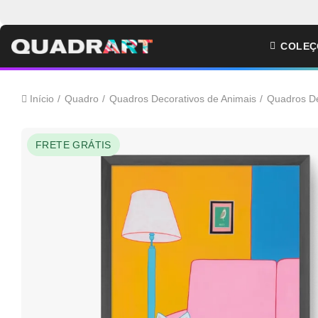
COLEÇ
Início
Quadro
Quadros Decorativos de Animais
Quadros De
FRETE GRÁTIS