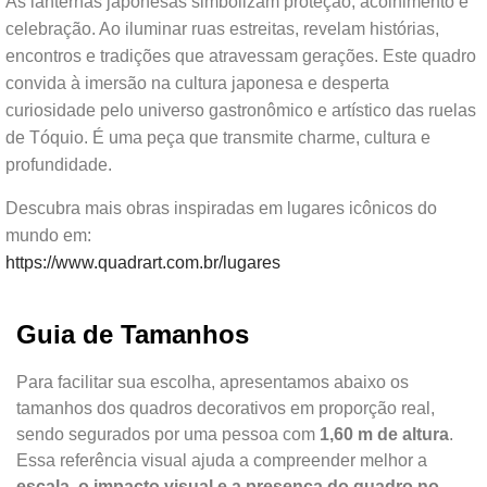
As lanternas japonesas simbolizam proteção, acolhimento e
celebração. Ao iluminar ruas estreitas, revelam histórias,
encontros e tradições que atravessam gerações. Este quadro
convida à imersão na cultura japonesa e desperta
curiosidade pelo universo gastronômico e artístico das ruelas
de Tóquio. É uma peça que transmite charme, cultura e
profundidade.
Descubra mais obras inspiradas em lugares icônicos do
mundo em:
https://www.quadrart.com.br/lugares
Guia de Tamanhos
Para facilitar sua escolha, apresentamos abaixo os
tamanhos dos quadros decorativos em proporção real,
sendo segurados por uma pessoa com
1,60 m de altura
.
Essa referência visual ajuda a compreender melhor a
escala, o impacto visual e a presença do quadro no