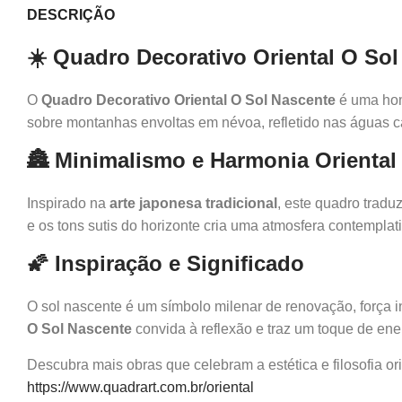
DESCRIÇÃO
☀️ Quadro Decorativo Oriental O So
O
Quadro Decorativo Oriental O Sol Nascente
é uma hom
sobre montanhas envoltas em névoa, refletido nas águas ca
🏯 Minimalismo e Harmonia Oriental
Inspirado na
arte japonesa tradicional
, este quadro traduz
e os tons sutis do horizonte cria uma atmosfera contempla
🌠 Inspiração e Significado
O sol nascente é um símbolo milenar de renovação, força int
O Sol Nascente
convida à reflexão e traz um toque de ener
Descubra mais obras que celebram a estética e filosofia o
https://www.quadrart.com.br/oriental