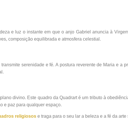
deza e luz o instante em que o anjo Gabriel anuncia à Virg
ves, composição equilibrada e atmosfera celestial.
a
transmite serenidade e fé. A postura reverente de Maria e a p
l.
 plano divino. Este quadro da Quadrart é um tributo à obediência
ão e paz para qualquer espaço.
adros religiosos
e traga para o seu lar a beleza e a fé da arte