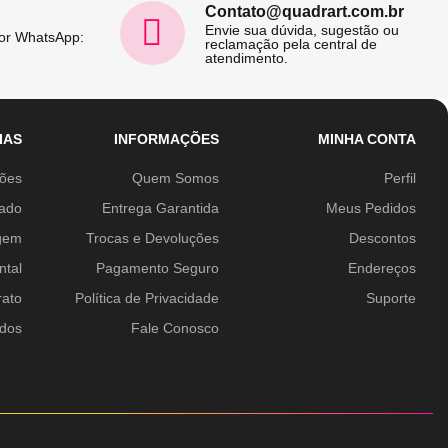
Contato@quadrart.com.br
Envie sua dúvida, sugestão ou
por WhatsApp:
reclamação pela central de
atendimento.
IAS
INFORMAÇÕES
MINHA CONTA
ções
Quem Somos
Perfil
ado
Entrega Garantida
Meus Pedidos
gem
Trocas e Devoluções
Descontos
ntal
Pagamento Seguro
Endereços
rato
Política de Privacidade
Suporte
idos
Fale Conosco