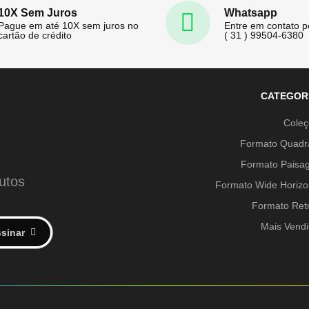
10X Sem Juros
Whatsapp
Pague em até 10X sem juros no
Entre em contato 
cartão de crédito
( 31 ) 99504-6380
CATEGOR
Cole
Formato Quadr
Formato Paisa
utos
Formato Wide Horizo
Formato Ret
Mais Vend
sinar