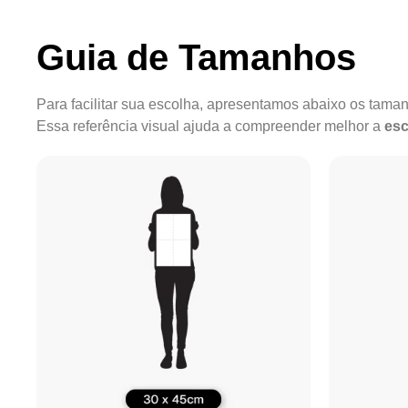
Guia de Tamanhos
Para facilitar sua escolha, apresentamos abaixo os tam
Essa referência visual ajuda a compreender melhor a
esc