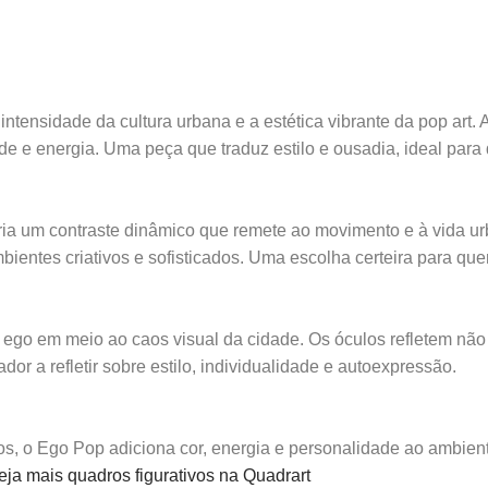
ntensidade da cultura urbana e a estética vibrante da pop art. 
ade e energia. Uma peça que traduz estilo e ousadia, ideal pa
cria um contraste dinâmico que remete ao movimento e à vida u
bientes criativos e sofisticados. Uma escolha certeira para qu
o ego em meio ao caos visual da cidade. Os óculos refletem nã
or a refletir sobre estilo, individualidade e autoexpressão.
tivos, o Ego Pop adiciona cor, energia e personalidade ao ambie
eja mais quadros figurativos na Quadrart